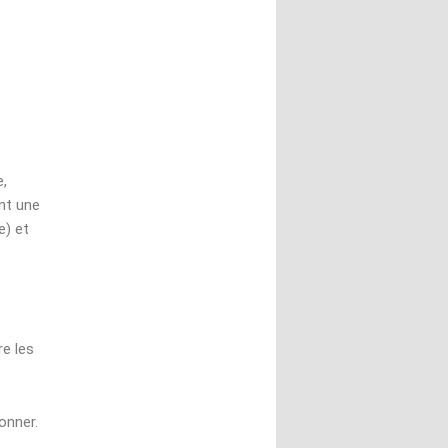
e,
ant une
e) et
e les
onner.