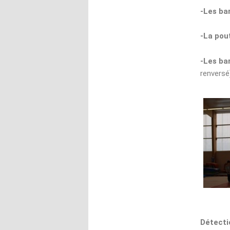
-Les ba
-La pou
-Les bar
renversé
Détecti