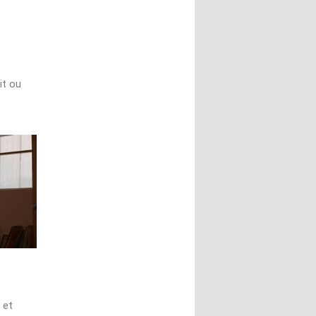
it ou
 et