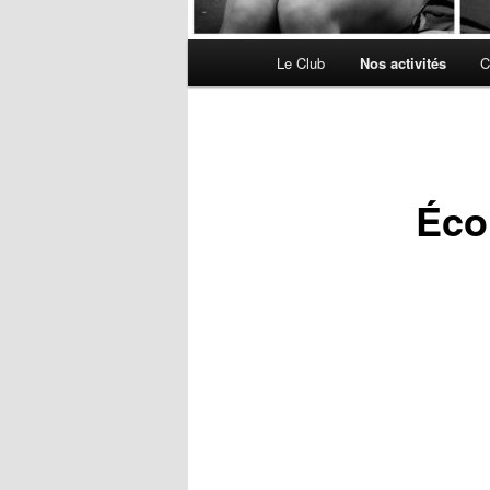
Menu
Le Club
Nos activités
C
principal
Éco