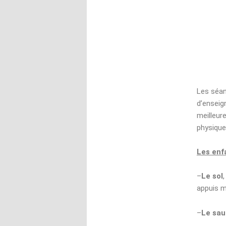
Les séan
d’enseig
meilleur
physique
Les enf
–
Le sol
appuis m
–
Le sau